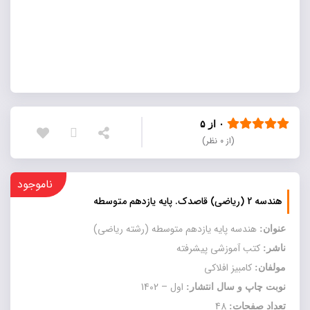
۰ از ۵
(از ۰ نظر)
ناموجود
هندسه 2 (رياضي) قاصدک. پایه يازدهم متوسطه
هندسه پایه يازدهم متوسطه (رشته رياضی)
عنوان:
کتب آموزشی پیشرفته
ناشر:
کامبیز افلاکی
مولفان:
اول – 1402
نوبت چاپ و سال انتشار:
48
تعداد صفحات: