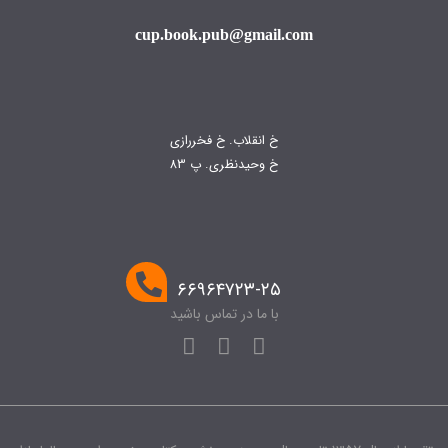
cup.book.pub@gmail.com
خ انقلاب. خ فخررازی
خ وحیدنظری. پ 83
۶۶۹۶۴۷۲۳-۲۵
با ما در تماس باشید