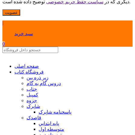
توضیح داده شده است.
دیگری که در
سیاست حفظ حریم خصوصی
عضویت
|
سبد خرید
0
صفحه اصلی
فروشگاه کتاب
زیر ذره بین
دروس گام به گام
جتاب
کمپبل
جزوه
شاپرک
پاسخنامه شاپرک
قاصدک
پايه ابتدايي
متوسطه اول
متوسطه دوم