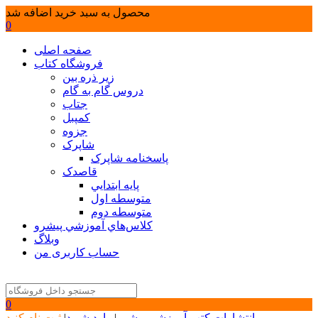
محصول به سبد خرید اضافه شد
0
صفحه اصلی
فروشگاه کتاب
زیر ذره بین
دروس گام به گام
جتاب
کمپبل
جزوه
شاپرک
پاسخنامه شاپرک
قاصدک
پايه ابتدايي
متوسطه اول
متوسطه دوم
كلاس‌هاي آموزشي پيشرو
وبلاگ
حساب کاربری من
0
انتشارات کتب آموزشی پیشرو
|
وارد شوید
|
ثبت نام کنید