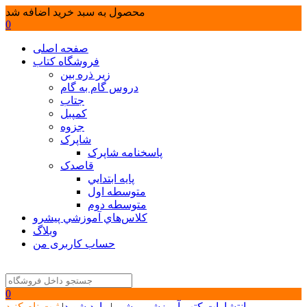
محصول به سبد خرید اضافه شد
0
صفحه اصلی
فروشگاه کتاب
زیر ذره بین
دروس گام به گام
جتاب
کمپبل
جزوه
شاپرک
پاسخنامه شاپرک
قاصدک
پايه ابتدايي
متوسطه اول
متوسطه دوم
كلاس‌هاي آموزشي پيشرو
وبلاگ
حساب کاربری من
0
انتشارات کتب آموزشی پیشرو
|
وارد شوید
|
ثبت نام کنید