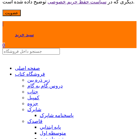
توضیح داده شده است.
دیگری که در
سیاست حفظ حریم خصوصی
عضویت
|
سبد خرید
0
صفحه اصلی
فروشگاه کتاب
زیر ذره بین
دروس گام به گام
جتاب
کمپبل
جزوه
شاپرک
پاسخنامه شاپرک
قاصدک
پايه ابتدايي
متوسطه اول
متوسطه دوم