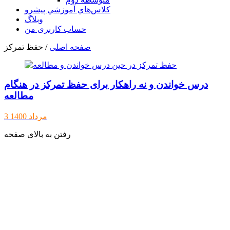
كلاس‌هاي آموزشي پيشرو
وبلاگ
حساب کاربری من
/ حفظ تمرکز
صفحه اصلی
درس خواندن و نه راهکار برای حفظ تمرکز در هنگام
مطالعه
3 مرداد 1400
رفتن به بالای صفحه
cup.book.pub@gmail.com
خ انقلاب. خ فخررازی
خ وحیدنظری. پ 83