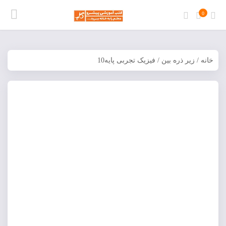
0
خانه
/
زیر ذره بین
/ فیزیک تجربی پایه10