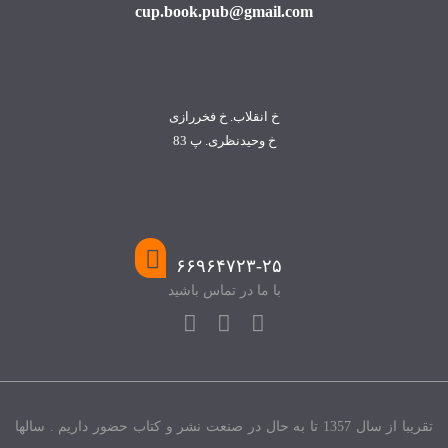
cup.book.pub@gmail.com
خ انقلاب. خ فخررازی
خ وحیدنظری. پ 83
۶۶۹۶۴۷۲۳-۲۵
با ما در تماس باشید
تقریبا از سال 1357 تا به حال در صنعت نشر و کتاب حضور داریم . سالها