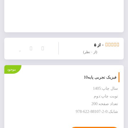
۰ از ۵
(از ۰ نظر)
موجود
فیزیک تجربی پایه10
سال چاپ:1405
نوبت چاپ:دوم
تعداد صفحه:200
شابک:0-2-88107-622-978