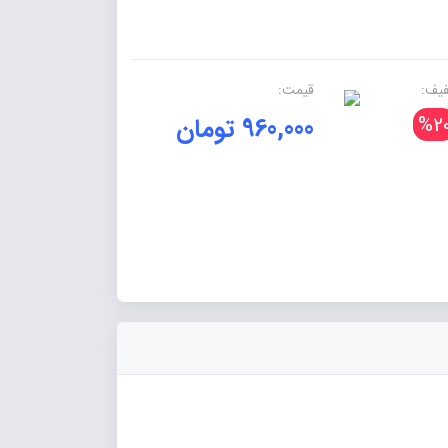
یف:
قیمت:
%2
960,000 تومان