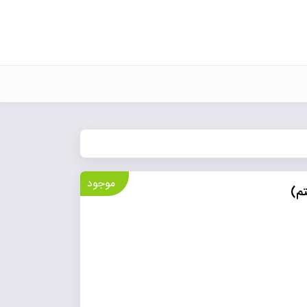
موجود
تم)