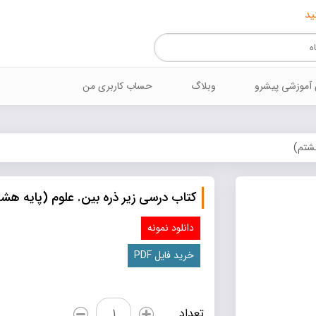
ید
 آموزشي پيشرو
وبلاگ
حساب کاربری من
هشتم)
کتاب درسی زیر ذره بین. علوم (پایه هش
دانلود نمونه
خريد فايل PDF
کتاب
تعداد