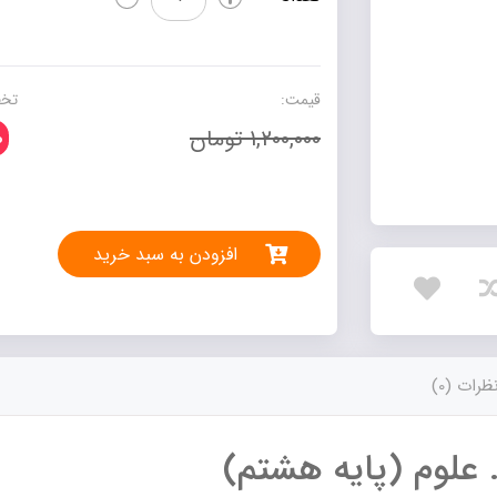
درسی
زیر
ذره
بین.
قیمت:
تخف
علوم
1,200,000 تومان
0
(پایه
هشتم)
عدد
افزودن به سبد خرید
ظرات (0)
 علوم (پایه هشتم)