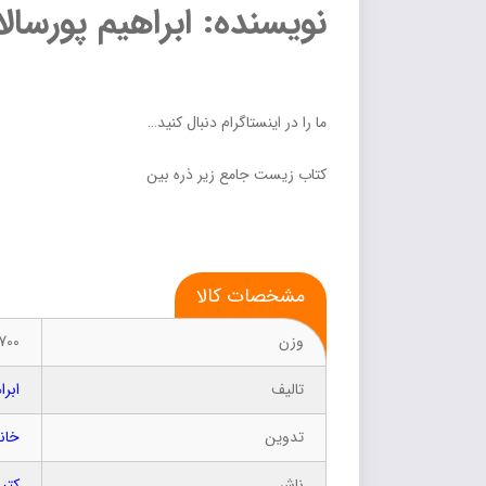
نويسنده: ابراهیم پورسا
ما را در اینستاگرام دنبال کنید…
کتاب زیست جامع زیر ذره بین
مشخصات کالا
وزن
700 گرم
تالیف
ابرا
تدوین
خان
ناشر
کتب