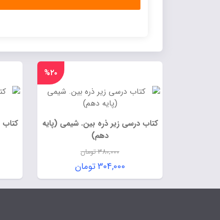
%۲۰
کتاب درسی زیر ذره بین. شیمی (پایه
کتاب د
دهم)
380,000
تومان
قیمت
304,000
تومان
اصلی:
قیمت
380,000 تومان
فعلی:
بود.
304,000 تومان.