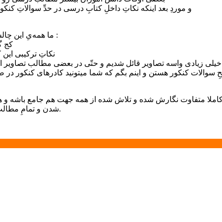
– و موردِ بعد اینکه نکاتِ داخلِ کتابِ درسی در حدِّ سوالاتِ
ما همه‌یِ این چالش‌ها رو با کتابِ « زیست یازدهم زیردذره‌بین » براتون حل کردیم یعنی :
– کج
– نکاتِ ترکیبی این
 خیلی زیادی واسه تصاویر قائل شدیم و حتّی در بعضی مطالب تصاویر
 سوالات کنکور هستن و اینم بگم که شما میتونید کادرهای کنکور در صف
ملا متفاوت نگارش شده و تلاش شده از همه جهت هم جامع باشه و هم ما
شدن و تمامِ مطالبِ خارجِ کنکور حذف شدن که کارِ شما هم دقیق‌تر و هم راحت‌تر باشه.