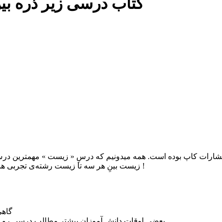
کتاب درسی زیر ذره بین. زیست 
شارات کاپ بوده است. همه میدونیم که درسِ « زیست » مهمترین درس
زیست بینِ هر سه تا زیست رشته‌ی تجربی هستش ؛ البته که همین درس نقطه ضعفِ اکثر دانش آموزان هم هست !
-گاه
– بعضی اوقات دانش آموزان بیشتر مطالب درسی رو 