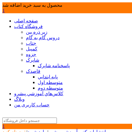
محصول به سبد خرید اضافه شد
1
صفحه اصلی
فروشگاه کتاب
زیر ذره بین
دروس گام به گام
جتاب
کمپبل
جزوه
شاپرک
پاسخنامه شاپرک
قاصدک
پايه ابتدايي
متوسطه اول
متوسطه دوم
كلاس‌هاي آموزشي پيشرو
وبلاگ
حساب کاربری من
1
انتشارات کتب آموزشی پیشرو
|
وارد شوید
|
ثبت نام کنید