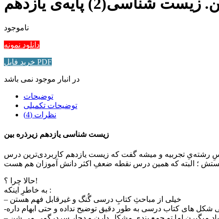
شناسی(2) پایه‌ی یازدهم
ناموجود
دانلود نمونه
خريد فايل PDF
در انبار موجود نمی باشد
توضیحات
توضیحات تکمیلی
نظرات (4)
زیست شناسی یازدهم زیرذره بین
ِ رشته‌یِ تجربیه و میشه گفت که زیست یازدهم کاربردی‌ترین درس
حالا چرا ؟!
به خاطرِ اینکه :
– خیلی از مباحثِ کتابِ درسی گُنگ و غیرقابل فهم هستن
ی شکل های کتاب درسی به طور دقیق توضیح نداده و حتی ابهام داره
یاد میگیرن اما تو جمع بندی مشکل دارن و دچار سردرگمی می شن