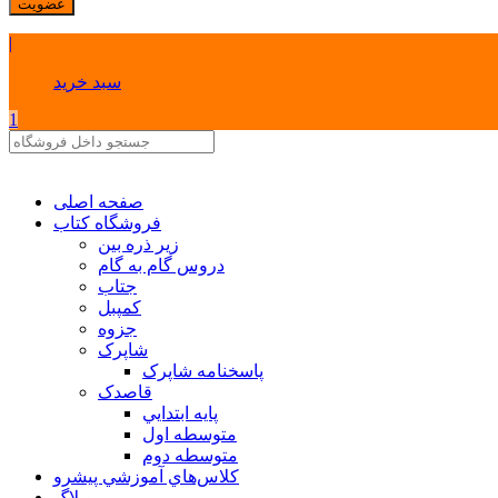
عضویت
|
سبد خرید
1
صفحه اصلی
فروشگاه کتاب
زیر ذره بین
دروس گام به گام
جتاب
کمپبل
جزوه
شاپرک
پاسخنامه شاپرک
قاصدک
پايه ابتدايي
متوسطه اول
متوسطه دوم
كلاس‌هاي آموزشي پيشرو
وبلاگ