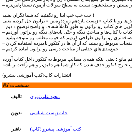
 کنکور نیستن و سطحشون نسبت به سطح سوالات آزمون نسبتاً پایین‌تره
خب خب خب اینا رو نگفتیم که شما نگران بشید !
 گویی های کتاب رو براتون به طورِ کاملاً شفاف و واضح توضیح دادیم
 کتاب با کتاب‌ها و مباحثِ دیگه و حتّی پایه‌هایِ دیگه رو براتون آوردیم
 اضافه‌تری رو براتون طراحی کردیم که خوب مطلب رو متوجه بشید
حات مربوط رو ببینید که از آن ها در کنکور نامبرده استفاده کردن
– جمع‌بندی‌هایِ جذابی از مباحث درسی رو براتون آماده کردیم
نع ؛ یعنی اینکه همه‌یِ مطالبِ مربوط به کنکور داخلِ کتاب آورده
انتشارات کاپ(کتب آموزشی پیشرو)
مشخصات کالا
مجید علی نوری
تالیف
خانه زیست شناسی
تدوین
کتب آموزشی پیشرو (کاپ)
ناشر