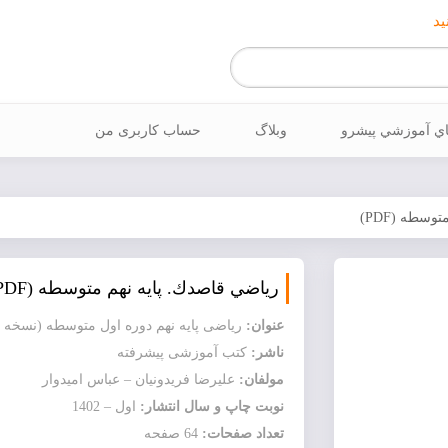
ید
اي آموزشي پيشرو
وبلاگ
حساب کاربری من
سطه (PDF)
رياضي قاصدك. پایه نهم متوسطه (PDF)
عنوان:
ریاضی پایه نهم دوره اول متوسطه (نسخه 
ناشر:
کتب آموزشی پیشرفته
مولفان:
عليرضا فريدونيان – عباس اميدوار
نوبت چاپ و سال انتشار:
اول – 1402
تعداد صفحات:
64 صفحه