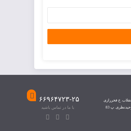
۶۶۹۶۴۷۲۳-۲۵
نقلاب. خ فخررازی
حیدنظری. پ 83
با ما در تماس باشید