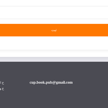
cup.book.pub@gmail.com
خ ا
خ و