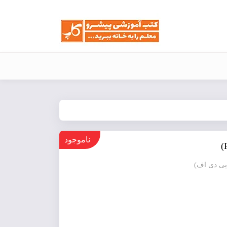
ناموجود
پی دی اف)