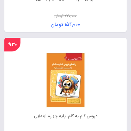
220,000
تومان
قیمت
154,000
تومان
اصلی:
قیمت
220,000 تومان
فعلی:
%۳۰
بود.
154,000 تومان.
دروس گام به گام. پایه چهارم ابتدایی