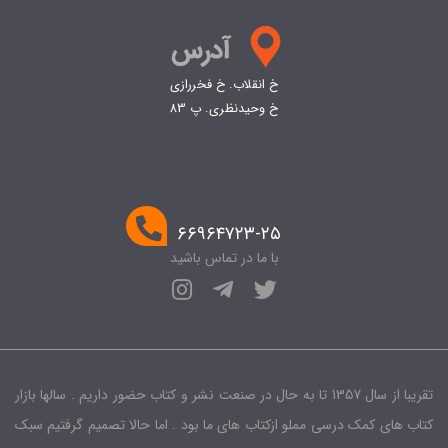
خ انقلاب. خ فخررازی
خ وحیدنظری. پ 83
۶۶۹۶۴۷۲۳-۲۵
با ما در تماس باشید
تقریبا از سال 1357 تا به حال در صنعت نشر و کتاب حضور داریم . سالها بازار
کتاب های کمک درسی مملو ازکتاب های ما بود . اما حالا تصمیم گرفتیم سبک