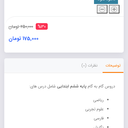
دروس
گام
به
%30
250,000 تومان
گام.
پایه
175,000 تومان
ششم
ابتدایی
عدد
توضیحات
نظرات (0)
دروس گام به گام
پایه ششم ابتدایی
شامل درس های:
ریاضی
علوم تجربی
فارسی
نگارش