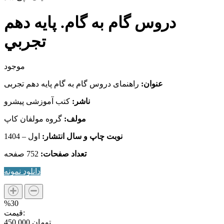
دروس گام به گام. پایه دهم
تجربي
موجود
عنوان:
راهنمای دروس گام به گام پایه دهم تجربی
ناشر:
کتب آموزشی پیشرو
مولف:
گروه مولفان کاپ
نوبت چاپ و سال انتشار:
اول – 1404
تعداد صفحات:
752 صفحه
دانلود نمونه
دروس
گام
%30
به
قیمت:
گام.
450,000 تومان