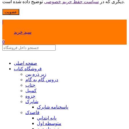
توضیح داده شده است.
دیگری که در
سیاست حفظ حریم خصوصی
عضویت
|
سبد خرید
0
صفحه اصلی
فروشگاه کتاب
زیر ذره بین
دروس گام به گام
جتاب
کمپبل
جزوه
شاپرک
پاسخنامه شاپرک
قاصدک
پايه ابتدايي
متوسطه اول
متوسطه دوم