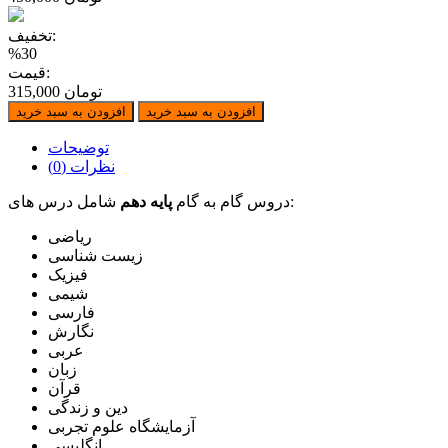
پایه
دهم
تخفیف:
تجربي
%30
عدد
قیمت:
315,000 تومان
افزودن به سبد خرید
افزودن به سبد خرید
توضیحات
نظرات (0)
شامل درس های:
دروس گام به گام
پایه دهم
ریاضی
زيست شناسی
فیزیک
شیمی
فارسی
نگارش
عربی
زبان
قرآن
دین و زندگی
آزمایشگاه علوم تجربی
انگلیسی