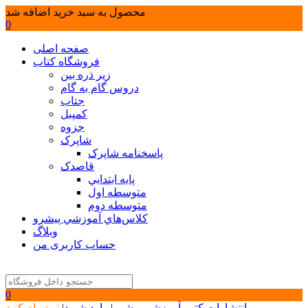
محصول به سبد خرید اضافه شد
0
صفحه اصلی
فروشگاه کتاب
زیر ذره بین
دروس گام به گام
جتاب
کمپبل
جزوه
شاپرک
پاسخنامه شاپرک
قاصدک
پايه ابتدايي
متوسطه اول
متوسطه دوم
كلاس‌هاي آموزشي پيشرو
وبلاگ
حساب کاربری من
0
انتشارات کتب آموزشی پیشرو
|
وارد شوید
|
ثبت نام کنید