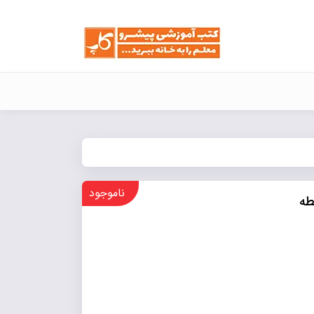
ناموجود
طه