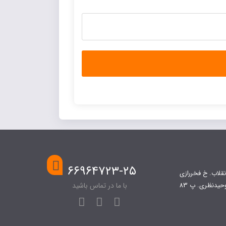
۶۶۹۶۴۷۲۳-۲۵
نقلاب. خ فخررازی
با ما در تماس باشید
حیدنظری. پ 83