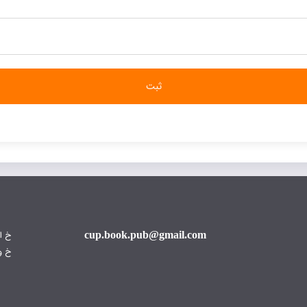
cup.book.pub@gmail.com
خ ا
خ و