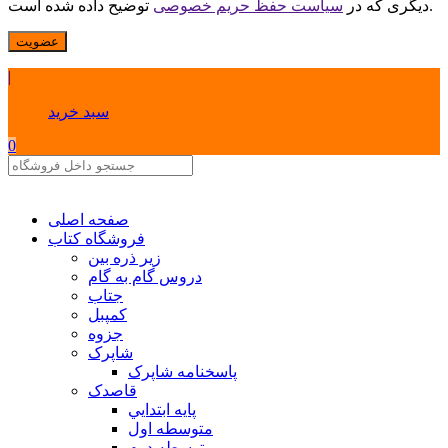
توضیح داده شده است.
دیگری که در
سیاست حفظ حریم خصوصی
عضویت
|
سبد خرید
0
صفحه اصلی
فروشگاه کتاب
زیر ذره بین
دروس گام به گام
جتاب
کمپبل
جزوه
شاپرک
پاسخنامه شاپرک
قاصدک
پايه ابتدايي
متوسطه اول
متوسطه دوم