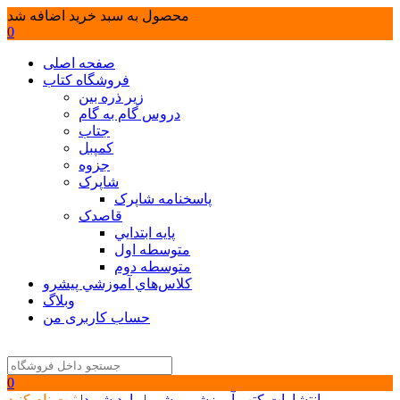
محصول به سبد خرید اضافه شد
0
صفحه اصلی
فروشگاه کتاب
زیر ذره بین
دروس گام به گام
جتاب
کمپبل
جزوه
شاپرک
پاسخنامه شاپرک
قاصدک
پايه ابتدايي
متوسطه اول
متوسطه دوم
كلاس‌هاي آموزشي پيشرو
وبلاگ
حساب کاربری من
0
انتشارات کتب آموزشی پیشرو
|
وارد شوید
|
ثبت نام کنید