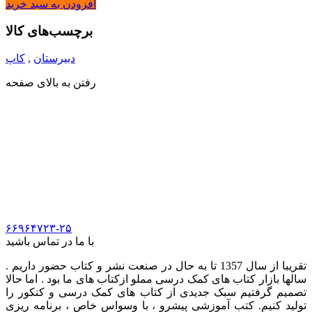
640,000 تومان.
800,000 تومان
افزودن به سبد خرید
بود.
برچسب‌های کالا
دبیرستان
,
کاپ
رفتن به بالای صفحه
cup.book.pub@gmail.com
خ انقلاب. خ فخررازی
خ وحیدنظری. پ 83
۶۶۹۶۴۷۲۳-۲۵
با ما در تماس باشید
تقریبا از سال 1357 تا به حال در صنعت نشر و کتاب حضور داریم .
سالها بازار کتاب های کمک درسی مملو ازکتاب های ما بود . اما حالا
تصمیم گرفتیم سبک جدیدی از کتاب های کمک درسی و کنکور را
تولید کنیم. کتب آموزشی پیشرو ، با وسواس خاص ، برنامه ریزی