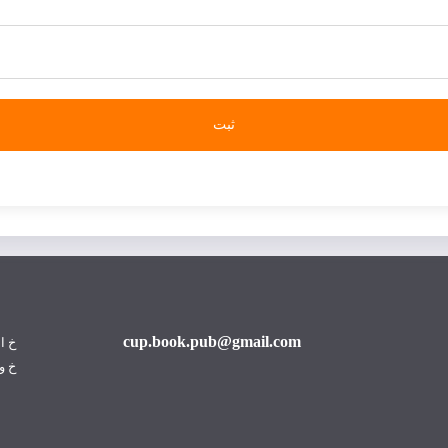
cup.book.pub@gmail.com
خ ا
خ و