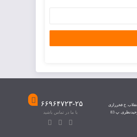
۶۶۹۶۴۷۲۳-۲۵
نقلاب. خ فخررازی
حیدنظری. پ 83
با ما در تماس باشید