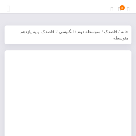
0
خانه
/
قاصدک
/
متوسطه دوم
/ انگلیسی 2 قاصدک. پایه يازدهم
متوسطه