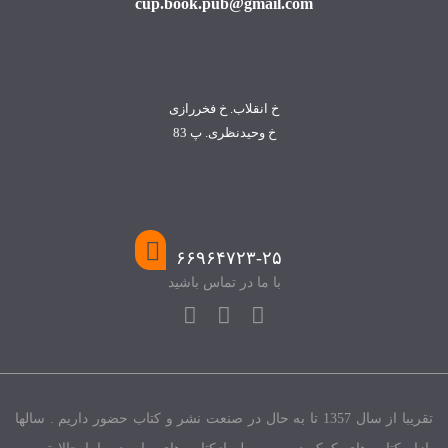
cup.book.pub@gmail.com
خ انقلاب. خ فخررازی
خ وحیدنظری. پ 83
۶۶۹۶۴۷۲۳-۲۵
با ما در تماس باشید
تقریبا از سال 1357 تا به حال در صنعت نشر و کتاب حضور داریم . سالها