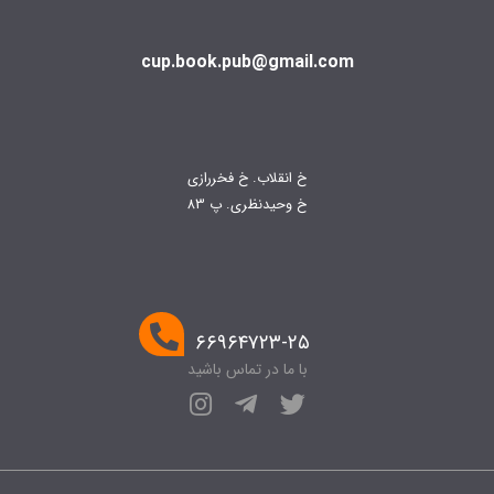
cup.book.pub@gmail.com
خ انقلاب. خ فخررازی
خ وحیدنظری. پ 83
۶۶۹۶۴۷۲۳-۲۵
با ما در تماس باشید