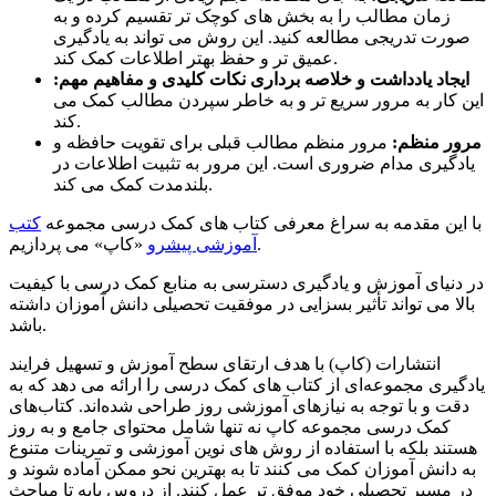
زمان مطالب را به بخش های کوچک تر تقسیم کرده و به
صورت تدریجی مطالعه کنید. این روش می تواند به یادگیری
عمیق تر و حفظ بهتر اطلاعات کمک کند.
ایجاد یادداشت و خلاصه برداری نکات کلیدی و مفاهیم مهم:
این کار به مرور سریع تر و به خاطر سپردن مطالب کمک می
کند.
مرور منظم:
مرور منظم مطالب قبلی برای تقویت حافظه و
یادگیری مدام ضروری است. این مرور به تثبیت اطلاعات در
بلندمدت کمک می کند.
با این مقدمه به سراغ معرفی کتاب های کمک درسی مجموعه
کتب
«کاپ» می پردازیم.
آموزشی پیشرو
در دنیای آموزش و یادگیری دسترسی به منابع کمک درسی با کیفیت
بالا می تواند تأثیر بسزایی در موفقیت تحصیلی دانش آموزان داشته
باشد.
انتشارات (کاپ) با هدف ارتقای سطح آموزش و تسهیل فرایند
یادگیری مجموعه‌ای از کتاب های کمک درسی را ارائه می دهد که به
دقت و با توجه به نیازهای آموزشی روز طراحی شده‌اند. کتاب‌های
کمک درسی مجموعه کاپ نه تنها شامل محتوای جامع و به روز
هستند بلکه با استفاده از روش های نوین آموزشی و تمرینات متنوع
به دانش آموزان کمک می کنند تا به بهترین نحو ممکن آماده شوند و
در مسیر تحصیلی خود موفق تر عمل کنند. از دروس پایه تا مباحث