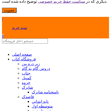
توضیح داده شده است.
دیگری که در
سیاست حفظ حریم خصوصی
عضویت
|
سبد خرید
0
صفحه اصلی
فروشگاه کتاب
زیر ذره بین
دروس گام به گام
جتاب
کمپبل
جزوه
شاپرک
پاسخنامه شاپرک
قاصدک
پايه ابتدايي
متوسطه اول
متوسطه دوم