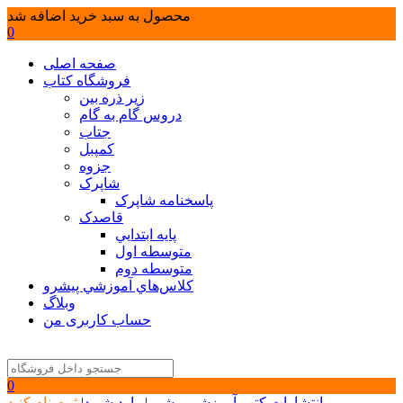
محصول به سبد خرید اضافه شد
0
صفحه اصلی
فروشگاه کتاب
زیر ذره بین
دروس گام به گام
جتاب
کمپبل
جزوه
شاپرک
پاسخنامه شاپرک
قاصدک
پايه ابتدايي
متوسطه اول
متوسطه دوم
كلاس‌هاي آموزشي پيشرو
وبلاگ
حساب کاربری من
0
انتشارات کتب آموزشی پیشرو
|
وارد شوید
|
ثبت نام کنید