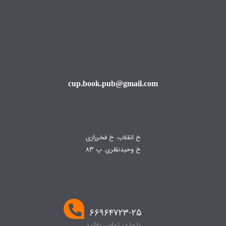
cup.book.pub@gmail.com
خ انقلاب. خ فخررازی
خ وحیدنظری. پ 83
۶۶۹۶۴۷۲۳-۲۵
با ما در تماس باشید