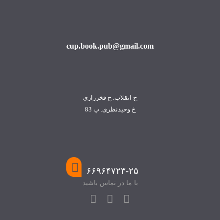
cup.book.pub@gmail.com
خ انقلاب. خ فخررازی
خ وحیدنظری. پ 83
۶۶۹۶۴۷۲۳-۲۵
با ما در تماس باشید