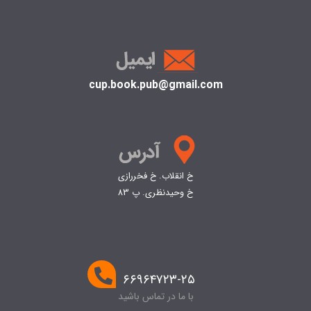
cup.book.pub@gmail.com
خ انقلاب. خ فخررازی
خ وحیدنظری. پ 83
۶۶۹۶۴۷۲۳-۲۵
با ما در تماس باشید