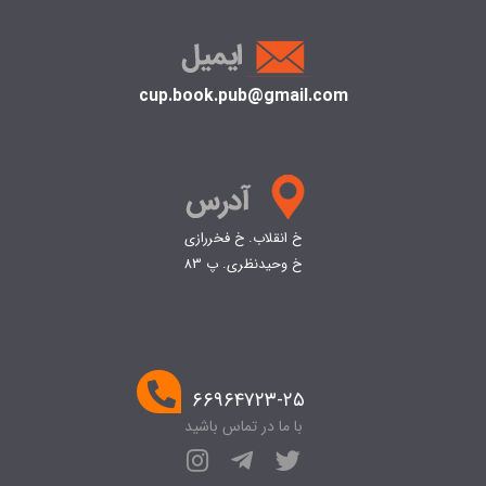
cup.book.pub@gmail.com
خ انقلاب. خ فخررازی
خ وحیدنظری. پ 83
۶۶۹۶۴۷۲۳-۲۵
با ما در تماس باشید