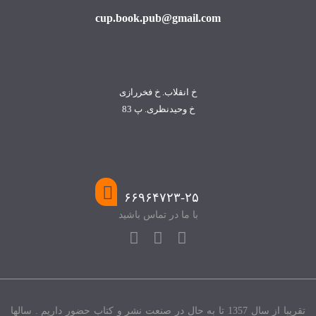
cup.book.pub@gmail.com
خ انقلاب. خ فخررازی
خ وحیدنظری. پ 83
۶۶۹۶۴۷۲۳-۲۵
با ما در تماس باشید
تقریبا از سال 1357 تا به حال در صنعت نشر و کتاب حضور داریم . سالها