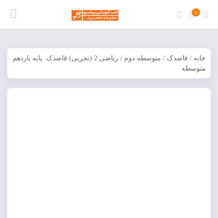
0
خانه
/
قاصدک
/
متوسطه دوم
/ ریاضی 2 (تجربی) قاصدک. پایه يازدهم
متوسطه