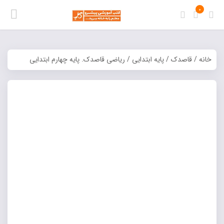
0
خانه
/
قاصدک
/
پايه ابتدايي
/ رياضي قاصدک. پایه چهارم ابتدایی