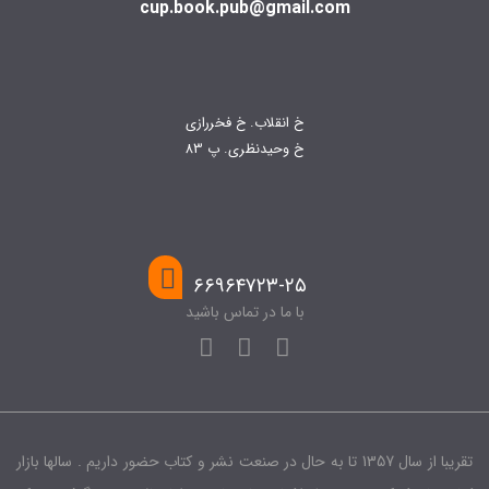
cup.book.pub@gmail.com
خ انقلاب. خ فخررازی
خ وحیدنظری. پ 83
۶۶۹۶۴۷۲۳-۲۵
با ما در تماس باشید
تقریبا از سال 1357 تا به حال در صنعت نشر و کتاب حضور داریم . سالها بازار