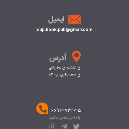
cup.book.pub@gmail.com
خ انقلاب. خ فخررازی
خ وحیدنظری. پ 83
۶۶۹۶۴۷۲۳-۲۵
با ما در تماس باشید