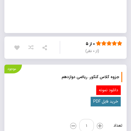
۰ از ۵
(از ۰ نظر)
موجود
جزوه كلاس كنكور. رياضی دوازدهم
دانلود نمونه
خريد فايل PDF
جزوه
تعداد
كلاس