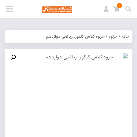
0
خانه
/
جزوه
/ جزوه كلاس كنكور. رياضی دوازدهم