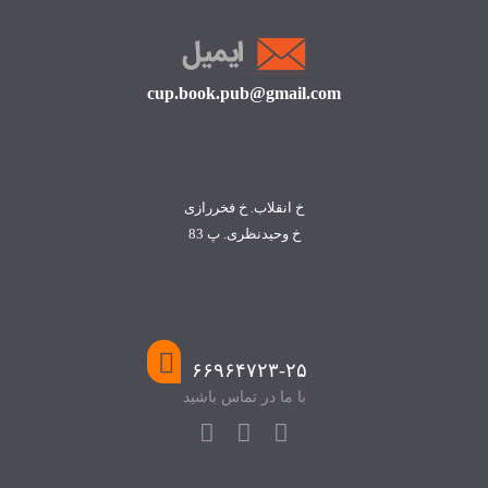
cup.book.pub@gmail.com
خ انقلاب. خ فخررازی
خ وحیدنظری. پ 83
۶۶۹۶۴۷۲۳-۲۵
با ما در تماس باشید