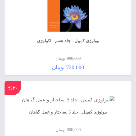
بیولوژی کمپبل . جلد هفتم . اکولوژی
900,000
تومان
قیمت
720,000
تومان
اصلی:
قیمت
900,000 تومان
فعلی:
%۲۰
بود.
720,000 تومان.
بیولوژی کمپبل . جلد 5 .ساختار و عمل گیاهان
880,000
تومان