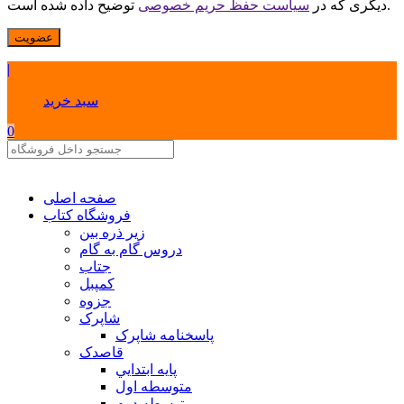
توضیح داده شده است.
دیگری که در
سیاست حفظ حریم خصوصی
عضویت
|
سبد خرید
0
صفحه اصلی
فروشگاه کتاب
زیر ذره بین
دروس گام به گام
جتاب
کمپبل
جزوه
شاپرک
پاسخنامه شاپرک
قاصدک
پايه ابتدايي
متوسطه اول
متوسطه دوم