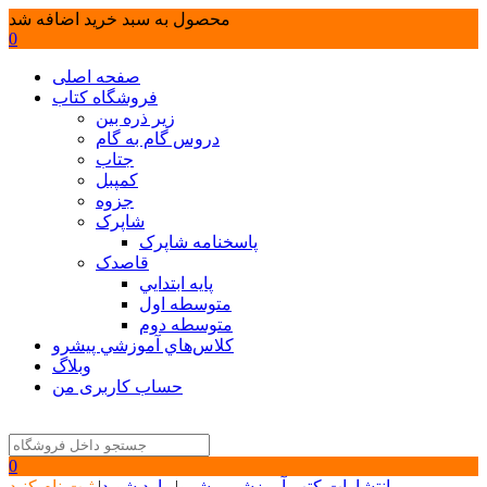
محصول به سبد خرید اضافه شد
0
صفحه اصلی
فروشگاه کتاب
زیر ذره بین
دروس گام به گام
جتاب
کمپبل
جزوه
شاپرک
پاسخنامه شاپرک
قاصدک
پايه ابتدايي
متوسطه اول
متوسطه دوم
كلاس‌هاي آموزشي پيشرو
وبلاگ
حساب کاربری من
0
انتشارات کتب آموزشی پیشرو
|
وارد شوید
|
ثبت نام کنید