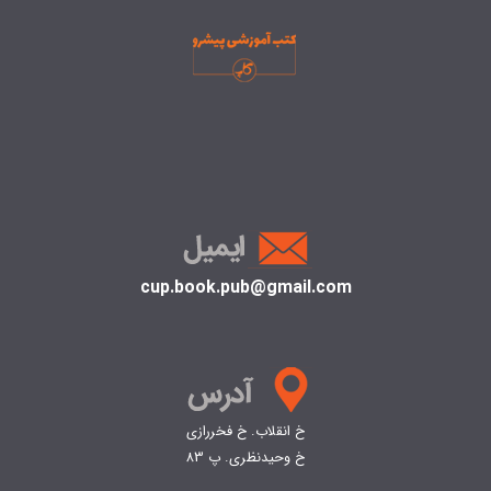
cup.book.pub@gmail.com
خ انقلاب. خ فخررازی
خ وحیدنظری. پ 83