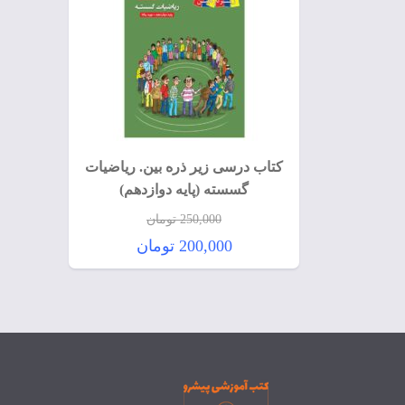
کتاب درسی زیر ذره بین. ریاضیات
گسسته (پایه دوازدهم)
250,000
تومان
قیمت
200,000
تومان
اصلی:
قیمت
250,000 تومان
فعلی:
بود.
200,000 تومان.