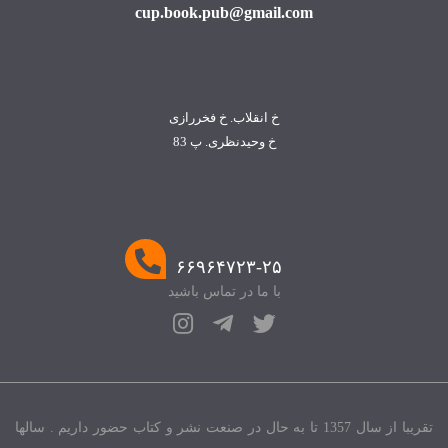
cup.book.pub@gmail.com
خ انقلاب. خ فخررازی
خ وحیدنظری. پ 83
۶۶۹۶۴۷۲۳-۲۵
با ما در تماس باشید
تقریبا از سال 1357 تا به حال در صنعت نشر و کتاب حضور داریم . سالها