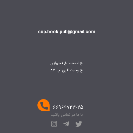
cup.book.pub@gmail.com
خ انقلاب. خ فخررازی
خ وحیدنظری. پ 83
۶۶۹۶۴۷۲۳-۲۵
با ما در تماس باشید