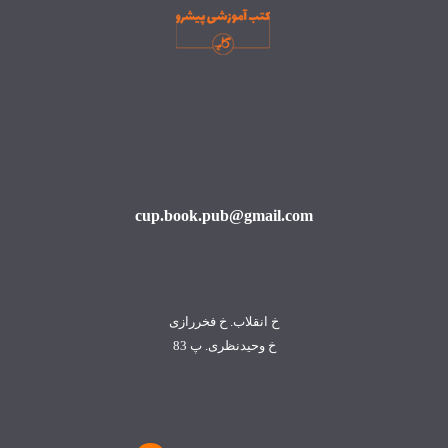
cup.book.pub@gmail.com
خ انقلاب. خ فخررازی
خ وحیدنظری. پ 83